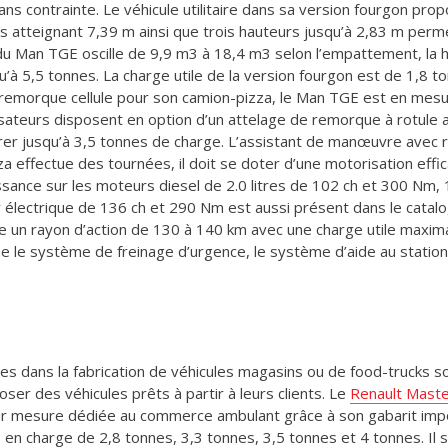
sans contrainte. Le véhicule utilitaire dans sa version fourgon 
atteignant 7,39 m ainsi que trois hauteurs jusqu’à 2,83 m perme
e du Man TGE oscille de 9,9 m3 à 18,4 m3 selon l’empattement, la h
u’à 5,5 tonnes. La charge utile de la version fourgon est de 1,8 
 remorque cellule pour son camion-pizza, le Man TGE est en mesure
lisateurs disposent en option d’un attelage de remorque à rotule
irer jusqu’à 3,5 tonnes de charge. L’assistant de manœuvre avec 
zza effectue des tournées, il doit se doter d’une motorisation ef
ance sur les moteurs diesel de 2.0 litres de 102 ch et 300 Nm,
électrique de 136 ch et 290 Nm est aussi présent dans le catal
oie un rayon d’action de 130 à 140 km avec une charge utile maxima
le système de freinage d’urgence, le système d’aide au stationn
ées dans la fabrication de véhicules magasins ou de food-trucks 
ser des véhicules prêts à partir à leurs clients. Le
Renault Mast
sur mesure dédiée au commerce ambulant grâce à son gabarit impo
 charge de 2,8 tonnes, 3,3 tonnes, 3,5 tonnes et 4 tonnes. Il s