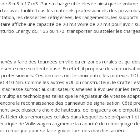
va de 8 m3 à 17 m3. Par sa charge utile élevée ainsi que le volu
er avec facilité tous les matériels professionnels des pizzaïolos
entation, les dessertes réfrigérées, les rangements, les support
ilitaire affiche une capacité de 20 m3 voire de 22 m3 pour avoir s
nturbo Energy dCi 165 ou 170, transporter ou atteler les charges
enés à faire des tournées en ville ou en zones rurales et qui d
ésente une excellente base. En effet, il propose des motorisatio
professionnels. Ces derniers ont le choix entre les moteurs TDI
et 410 Nm. Comme les autres VUL du constructeur, le Crafter est
’adresse surtout aux utilisateurs amenés à évoluer sur les terrain
 multiples technologies telles que le régulateur de vitesse adapta
 encore la reconnaissance des panneaux de signalisation. Côté pr
ent avec plusieurs choix de hauteurs, de longueurs ou d’empat
 d’atteler des remorques cellules dans lesquelles se préparent et
 électrique de Volkswagen augmente la capacité de remorquage de 
c remorque pour se faire guider lors des marches arrière.