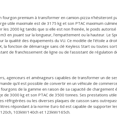
un fourgon premium à transformer en camion-pizza n’hésiteront p
charge utile maximale est de 3175 kg et son PTAC maximum culmi
 les 2000 kg tandis que si elle est non freinée, le poids autorisé e
3 en jouant sur la longueur, l’empattement ou la hauteur. Le Sp
 sur la qualité des équipements du VU. Ce modèle de l’étoile a dro
a fonction de démarrage sans clé Keyless Start ou toutes sortes 
istant de franchissement de ligne ou de l’assistant de régulation
rs, agenceurs et aménageurs capables de transformer un de ses
mande qu’il est possible de convertir en un véhicule de commerc
es fourgons de la gamme en raison de sa capacité de chargement é
e de 3000 kg et son PTAC de 3500 tonnes. Ses prestations utiles
erves réfrigérées ou les diverses plaques de cuisson sans outrepas
 litres répondant à la norme Euro 6d est capable de supporter le
W/120ch, 103kW/140ch et 123kW/165ch.