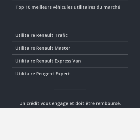
Top 10 meilleurs véhicules utilitaires du marché
Utilitaire Renault Trafic
Utilitaire Renault Master
Utilitaire Renault Express Van
Utilitaire Peugeot Expert
Un crédit vous engage et doit être remboursé.
Vérifiez vos capacités de remboursement avant de
vous engager.
© 2021-2026 - Utilitaire.com -
Plan
-
Mentions légales
-
Contact